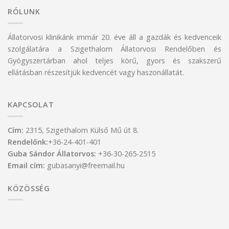
RÓLUNK
Állatorvosi klinikánk immár 20. éve áll a gazdák és kedvenceik
szolgálatára a Szigethalom Állatorvosi Rendelőben és
Gyógyszertárban ahol teljes körű, gyors és szakszerű
ellátásban részesítjük kedvencét vagy haszonállatát.
KAPCSOLAT
Cím:
2315, Szigethalom Külső Mű út 8.
Rendelőnk:
+36-24-401-401
Guba Sándor Állatorvos:
+36-30-265-2515
Email cím:
gubasanyi@freemail.hu
KÖZÖSSÉG