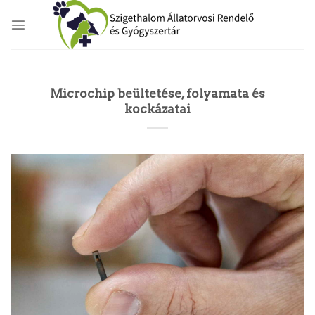
Skip
to
content
Microchip beültetése, folyamata és
kockázatai