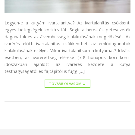
Legyen-e a kutyám ivartalanítva? Az ivartalanítás csökkenti
egyes betegségek kockázatát. Segít a here- és petevezeték
daganatok és az álvemhesség kialakulásának megelőzését. Az
ivarérés előtti ivartalanítás csökkentheti az emlődaganatok
kialakulásának esélyét Mikor ivartalanítsam a kutyámat? Ideális
esetben, az ivarérettség elérése (7-8 hónapos kor) körüli
időszakban ajánlott az ivarérés kezdete a kutya
testnagyságától és fajtájától is függ […]
TOVÁBB OLVASOM
→