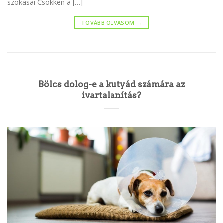
szokásai Csökken a […]
TOVÁBB OLVASOM
→
Bölcs dolog-e a kutyád számára az
ivartalanítás?