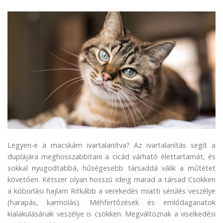
Legyen-e a macskám ivartalanítva? Az ivartalanítás segít a
duplájára meghosszabbítani a cicád várható élettartamát, és
sokkal nyugodtabbá, hűségesebb társaddá válik a műtétet
követően. Kétszer olyan hosszú ideig marad a társad Csökken
a kóborlási hajlam Ritkább a verekedés miatti sérülés veszélye
(harapás, karmolás). Méhfertőzések és emlődaganatok
kialakulásának veszélye is csökken. Megváltoznak a viselkedési